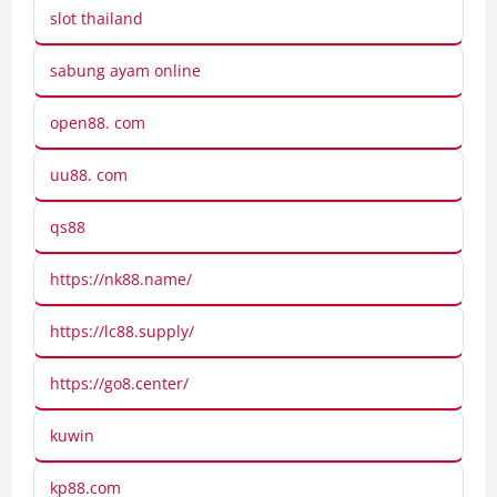
slot thailand
sabung ayam online
open88. com
uu88. com
qs88
https://nk88.name/
https://lc88.supply/
https://go8.center/
kuwin
kp88.com