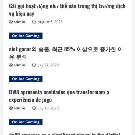
Gái gọi hoạt động như thế nào trong thị trường dịch
vụ hiện nay
admin
August 5, 2026
Online Gaming
slot gacor의 승률, 최근 85% 이상으로 증가한 이
유 분석
admin
July 27, 2026
Online Gaming
DW8 apresenta novidades que transformam a
experiência de jogo
admin
July 16, 2026
Online Gaming