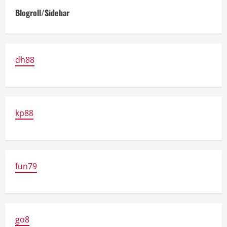
Blogroll/Sidebar
dh88
kp88
fun79
go8