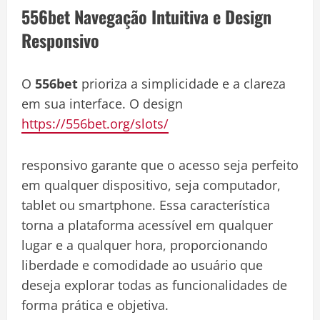
556bet Navegação Intuitiva e Design
Responsivo
O
556bet
prioriza a simplicidade e a clareza
em sua interface. O design
https://556bet.org/slots/
responsivo garante que o acesso seja perfeito
em qualquer dispositivo, seja computador,
tablet ou smartphone. Essa característica
torna a plataforma acessível em qualquer
lugar e a qualquer hora, proporcionando
liberdade e comodidade ao usuário que
deseja explorar todas as funcionalidades de
forma prática e objetiva.