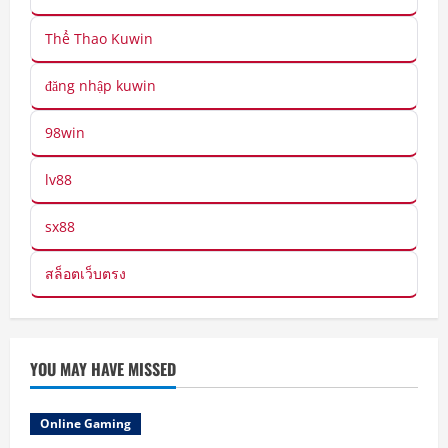
Thể Thao Kuwin
đăng nhập kuwin
98win
lv88
sx88
สล็อตเว็บตรง
YOU MAY HAVE MISSED
Online Gaming