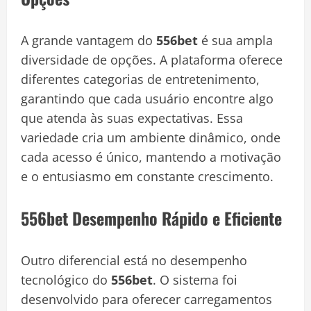
A grande vantagem do
556bet
é sua ampla
diversidade de opções. A plataforma oferece
diferentes categorias de entretenimento,
garantindo que cada usuário encontre algo
que atenda às suas expectativas. Essa
variedade cria um ambiente dinâmico, onde
cada acesso é único, mantendo a motivação
e o entusiasmo em constante crescimento.
556bet Desempenho Rápido e Eficiente
Outro diferencial está no desempenho
tecnológico do
556bet
. O sistema foi
desenvolvido para oferecer carregamentos