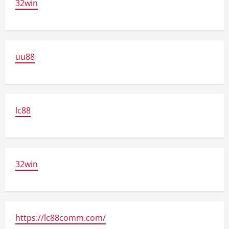
32win
uu88
lc88
32win
https://lc88comm.com/