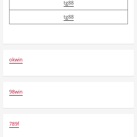
tg88
tg88
okwin
98win
789f