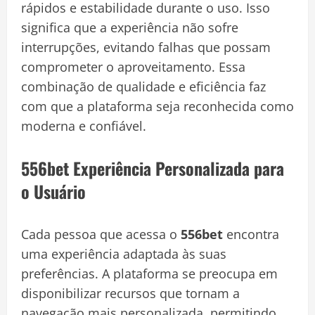
rápidos e estabilidade durante o uso. Isso
significa que a experiência não sofre
interrupções, evitando falhas que possam
comprometer o aproveitamento. Essa
combinação de qualidade e eficiência faz
com que a plataforma seja reconhecida como
moderna e confiável.
556bet Experiência Personalizada para
o Usuário
Cada pessoa que acessa o
556bet
encontra
uma experiência adaptada às suas
preferências. A plataforma se preocupa em
disponibilizar recursos que tornam a
navegação mais personalizada, permitindo