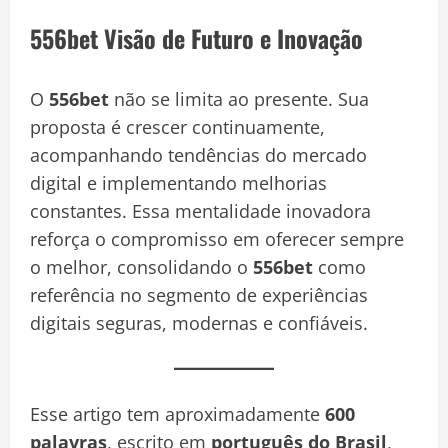
556bet Visão de Futuro e Inovação
O
556bet
não se limita ao presente. Sua
proposta é crescer continuamente,
acompanhando tendências do mercado
digital e implementando melhorias
constantes. Essa mentalidade inovadora
reforça o compromisso em oferecer sempre
o melhor, consolidando o
556bet
como
referência no segmento de experiências
digitais seguras, modernas e confiáveis.
Esse artigo tem aproximadamente
600
palavras
, escrito em
português do Brasil
,